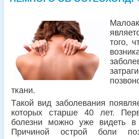
Малоа
являе
того, 
возни
заболе
затраг
позвон
ткани.
Такой вид заболевания появля
которых старше 40 лет. Пер
болезни можно уже видеть в 
Причиной острой боли поз