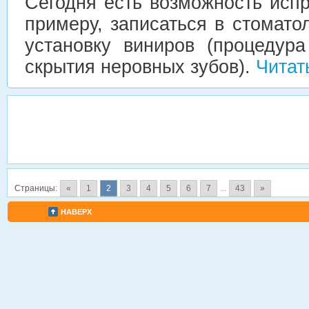
Сегодня есть возможность испр
примеру, записаться в стомато
установку виниров (процедур
скрытия неровных зубов).
Читат
Страницы:
«
1
2
3
4
5
6
7
...
43
»
НАВЕРХ