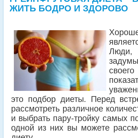
ЖИТЬ БОДРО И ЗДОРОВО
Хоро
являет
Люди,
задумы
своег
показа
уважен
это подбор диеты. Перед вст
рассмотреть различное количе
и выбрать пару-тройку самых п
одной из них вы можете рассм
диету.