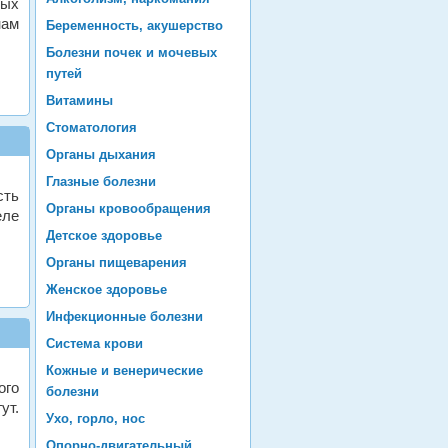
ных
нам
Беременность, акушерство
Болезни почек и мочевых
путей
Витамины
Стоматология
Органы дыхания
Глазные болезни
сть
Органы кровообращения
еле
Детское здоровье
Органы пищеварения
Женское здоровье
Инфекционные болезни
Система крови
Кожные и венерические
ого
болезни
ут.
Ухо, горло, нос
Опорно-двигательный