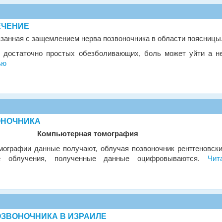
ЕЧЕНИЕ
язанная с защемлением нерва позвоночника в области поясницы
 достаточно простых обезболивающих, боль может уйти а н
ью
ОНОЧНИКА
Компьютерная томография
мографии данные получают, облучая позвоночник рентгеновск
е облучения, полученные данные оцифровываются.
Чит
ОЗВОНОЧНИКА В ИЗРАИЛЕ