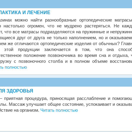
ЛАКТИКА И ЛЕЧЕНИЕ
азинах можно найти разнообразные ортопедические матрас
р настолько огромен, что не мудрено растеряться. Не каж
ет, что все матрасы подразделяются на пружинные и непружин
ющиеся друг от друга не только наполнением, но и оказывае
чем же отличаются ортопедические изделия от обычных? Глав
ие этой продукции заключается в том, что она спосо
ественное положение позвоночника во время сна и отдыха, 
грузку с позвоночного столба и в полном объеме восстанов
ть полностью
ЛЯ ЗДОРОВЬЯ
– приятная процедура, приносящая расслабление и помогаю
илы. Массаж улучшает общее состояние, успокаивает и оказыв
йствие на организм.
Читать полностью