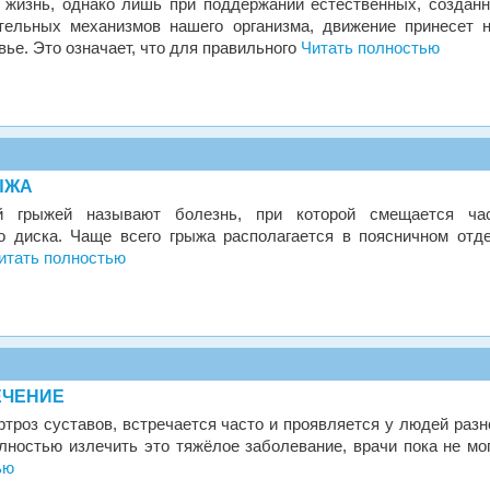
 жизнь, однако лишь при поддержании естественных, создан
тельных механизмов нашего организма, движение принесет 
вье. Это означает, что для правильного
Читать полностью
ЫЖА
й грыжей называют болезнь, при которой смещается ча
о диска. Чаще всего грыжа располагается в поясничном отд
итать полностью
ЕЧЕНИЕ
троз суставов, встречается часто и проявляется у людей разн
лностью излечить это тяжёлое заболевание, врачи пока не мог
ью