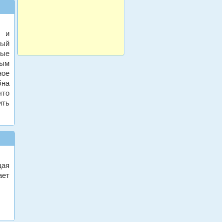
ы и
дый
ные
мым
ное
бна
что
ить
щая
ает